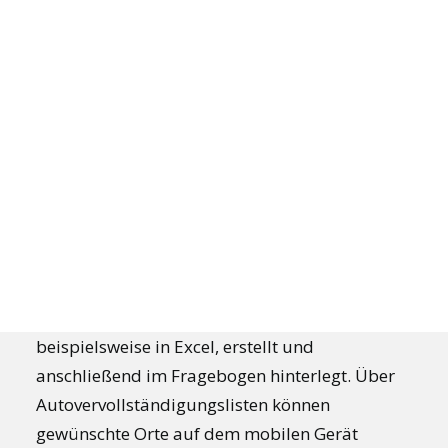
VON HEIMATBAHNHOF BIS ENDSTATION
Smarte Integration von
Liniennetzplänen in
Erhebungen
JOIN US
Haltestellenfolgen und Liniennetzpläne lassen
sich in mQuest Traffic einfach integrieren. Die
DEMO BUCHEN
Haltestellenfolgen der Linien werden in einem
Tabellenverarbeitungsprogramm,
beispielsweise in Excel, erstellt und
anschließend im Fragebogen hinterlegt. Über
Autovervollständigungslisten können
gewünschte Orte auf dem mobilen Gerät