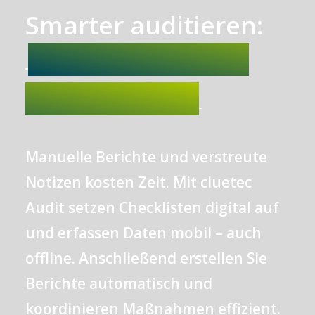
Smarter auditieren:
Manuelle Berichte und verstreute
Notizen kosten Zeit. Mit cluetec
Audit setzen Checklisten digital auf
und erfassen Daten mobil – auch
offline. Anschließend erstellen Sie
Berichte automatisch und
koordinieren Maßnahmen effizient.