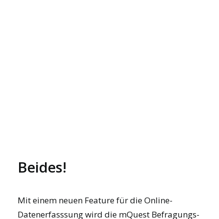
werden.
JOIN US
DIGITALE DATENERFASSUNG JETZT AUCH ONLINE
IM BROWSER
DEMO BUCHEN
Online oder Offline?
Beides!
Mit einem neuen Feature für die Online-
Datenerfasssung wird die mQuest Befragungs-