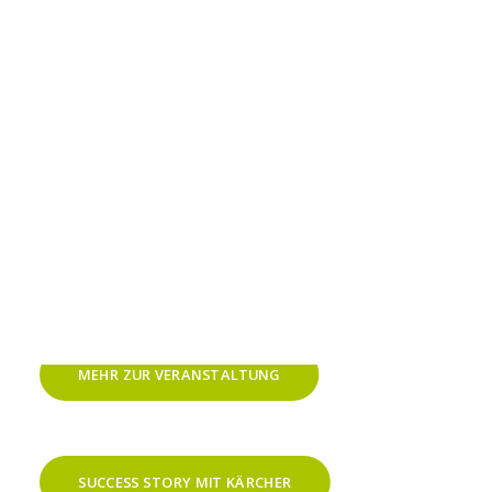
Gespräche und freuen uns darauf, die Zukunft
digitaler Qualitätssicherung weiterhin aktiv
mitzugestalten.
JOIN US
DEMO BUCHEN
MEHR ZUR VERANSTALTUNG
SUCCESS STORY MIT KÄRCHER