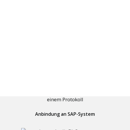
Kurz & Knapp
Customizing der Software
JOIN US
Ablösung manueller Prozesse
DEMO BUCHEN
Anbindung an SAP-System