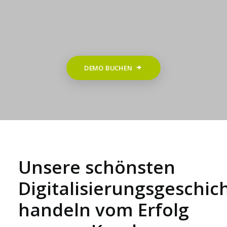
das beste Werkzeug. Dazu zählt auch die
eingesetzte Software. cluetec Audit bietet uns
maximale Flexibilität bei der Digitalisierung
unserer Prozesse bei einem Höchstmaß an
Performance und Sicherheit.
DEMO BUCHEN
David Poliudovardas, SFU Leiter Fertigung im Werk
Graben (WGF), SEW-EURODRIVE GmbH & Co KG
Unsere schönsten
Digitalisierungsgeschic
handeln vom Erfolg