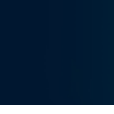
Cybersecurity
Grundlage für 
NIS2 und CRA