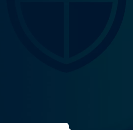
Sicherheit
Service & Su
FAQ
-Assessments als
Security Audits,