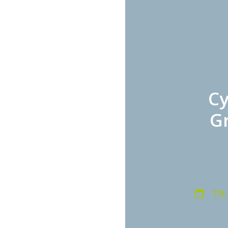
Cy
Gr
19.