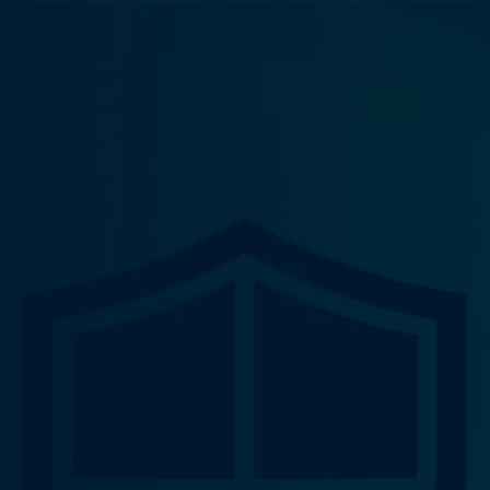
Auditarten
KURZ & KNAPP
Audit Mana
Software
Audit Intelli
Audit KI
Features