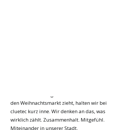
Gemeinsam
Verantwortung
übernehmen.
cluetec spendet 2.000 Euro an den
JOIN US
Kinderhospizdienst Karlsruhe
. Ein
Herzensgeschenk zu Weihnachten
Wenn das Jahr zu Ende geht, die Lichter in
DEMO BUCHEN
Karlsruhe warm durch die Straßen leuchten
und der Duft von gebrannten Mandeln über
den Weihnachtsmarkt zieht, halten wir bei
cluetec kurz inne. Wir denken an das, was
wirklich zählt. Zusammenhalt. Mitgefühl.
Miteinander in unserer Stadt.