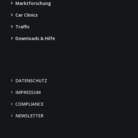
Marktforschung
Car Clinics
Traffic
Downloads & Hilfe
DATENSCHUTZ
IMPRESSUM
COMPLIANCE
We use cookies
NEWSLETTER
We may place these for analysis of our visitor data, to improve our
website, show personalised content and to give you a great website
experience. For more information about the cookies we use open the
settings.