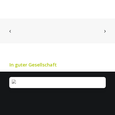
IWS: Mehr Effizienz bei Industrie- &
Werkschutz
In guter Gesellschaft