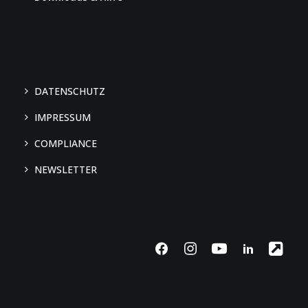
DATENSCHUTZ
IMPRESSUM
COMPLIANCE
We use cookies
NEWSLETTER
We may place these for analysis of our visitor data, to improve our
website, show personalised content and to give you a great website
experience. For more information about the cookies we use open the
settings.
Accept all
No, adjust
Deny