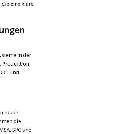
 die eine klare
rungen
ysteme in der
, Produktion
9001 und
 und die
ehmen die
 MSA, SPC und