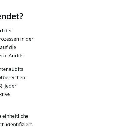
endet?
nd der
rozessen in der
auf die
rte Audits.
ntenaudits
ptbereichen:
. Jeder
ktive
 einheitliche
 identifiziert.