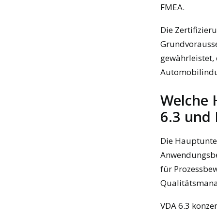
FMEA.
Die Zertifizier
Grundvorausse
gewährleistet
Automobilindus
Welche 
6.3 und
Die Hauptunter
Anwendungsbere
für Prozessbe
Qualitätsmana
VDA 6.3 konzen