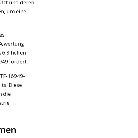
tzt und deren
en, um eine
es
Bewertung
 6.3 helfen
949 fordert.
IATF-16949-
ts. Diese
h die
trie
hmen