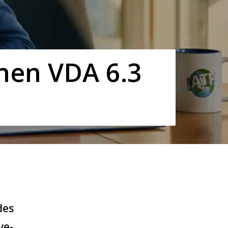
chen VDA 6.3
des
ve-