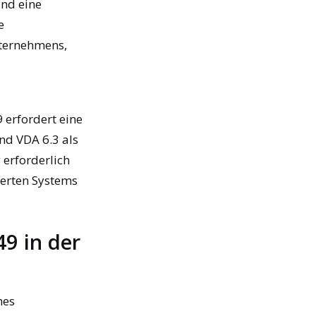
und eine
e
ternehmens,
9 erfordert eine
end VDA 6.3 als
 erforderlich
ierten Systems
9 in der
hes