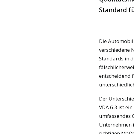
Standard fü
Die Automobili
verschiedene N
Standards in d
fälschlicherwe
entscheidend f
unterschiedli
Der Unterschie
VDA 6.3 ist ei
umfassendes Q
Unternehmen i
richtigen Maß