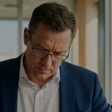
Auditarten
KURZ & KNAPP
Audit Mana
Software
Audit Intelli
Audit KI
Features
Sicherheit
Service & Su
FAQ