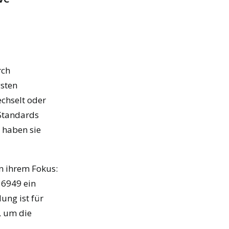
rch
gsten
echselt oder
 Standards
 haben sie
n ihrem Fokus:
16949 ein
ung ist für
, um die