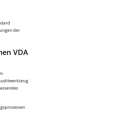
ndard
rungen der
chen VDA
em
 Auditwerkzeug
fassendes
ungsprozessen