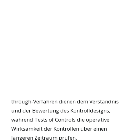
strukturierte Testprotokolle erheblich
effizienter gestalten.
Was ist der
Hauptunterschied
JOIN US
zwischen Walk-through
und Tests of Controls?
DEMO BUCHEN
Der Hauptunterschied liegt im
Prüfungsumfang und in der Zielsetzung: Walk-
through-Verfahren dienen dem Verständnis
und der Bewertung des Kontrolldesigns,
während Tests of Controls die operative
Wirksamkeit der Kontrollen über einen
längeren Zeitraum prüfen.