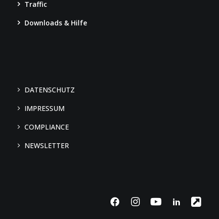
Traffic
Downloads & Hilfe
DATENSCHUTZ
IMPRESSUM
COMPLIANCE
We use cookies
NEWSLETTER
We may place these for analysis of our visitor data, to improve our
website, show personalised content and to give you a great website
experience. For more information about the cookies we use open the
settings.
Accept all