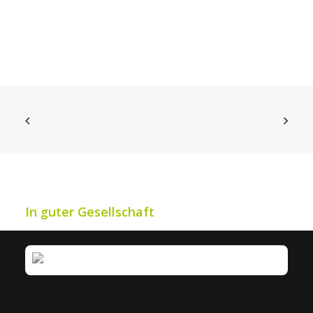
IWS: Mehr Effizienz bei Industrie- &
Werkschutz
In guter Gesellschaft