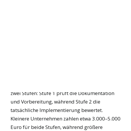
Kosten bei ISO 9001
zusammen?
Die ISO-9001-Auditkosten gliedern sich in drei
Hauptkomponenten: Zertifizierungsaudit
(3.000–8.000 Euro), Überwachungsaudits
JOIN US
(jährlich 1.500–3.000 Euro) und
Rezertifizierung alle drei Jahre (2.500–6.000
Euro).
DEMO BUCHEN
Das initiale Zertifizierungsaudit besteht aus
zwei Stufen: Stufe 1 prüft die Dokumentation
und Vorbereitung, während Stufe 2 die
tatsächliche Implementierung bewertet.
Kleinere Unternehmen zahlen etwa 3.000–5.000
Euro für beide Stufen, während größere