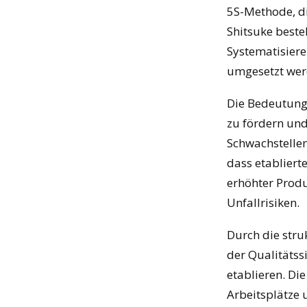
5S-Methode, di
Shitsuke besteh
Systematisiere
umgesetzt wer
Die Bedeutung 
zu fördern und
Schwachstellen
dass etabliert
erhöhter Produ
Unfallrisiken.
Durch die str
der Qualitätss
etablieren. Di
Arbeitsplätze