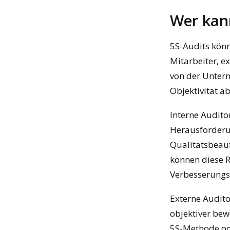
Wer kan
5S-Audits kön
Mitarbeiter, e
von der Unter
Objektivität ab
Interne Audito
Herausforderu
Qualitätsbeauf
können diese R
Verbesserungs
Externe Audito
objektiver bew
5S-Methode ode