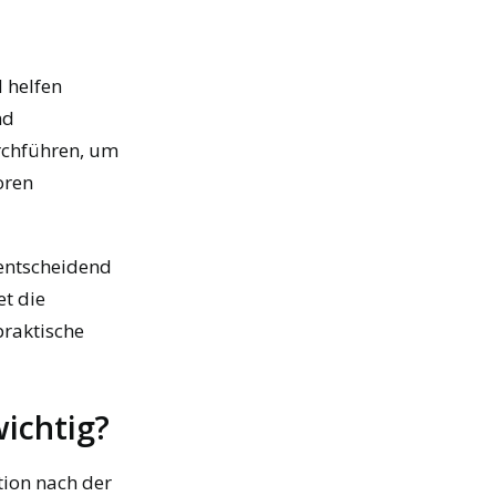
 helfen
nd
urchführen, um
oren
 entscheidend
et die
praktische
ichtig?
tion nach der