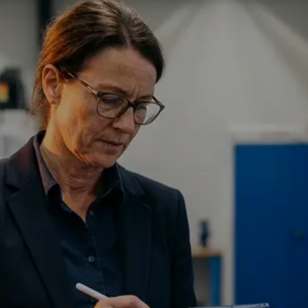
Auditarten
KURZ & KNAPP
Audit Mana
Software
Audit Intelli
Audit KI
Features
Sicherheit
Service & Su
FAQ