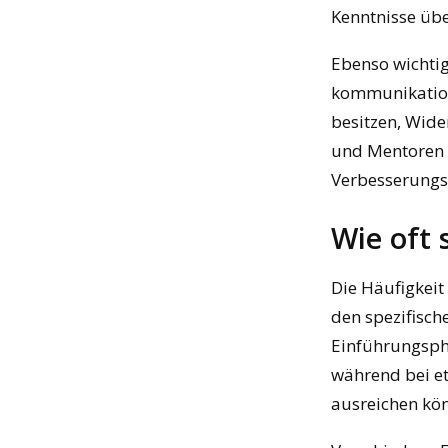
Kenntnisse üb
Ebenso wichti
kommunikation
besitzen, Wide
und Mentoren 
Verbesserungs
Wie oft 
Die Häufigkeit
den spezifisch
Einführungsph
während bei e
ausreichen kö