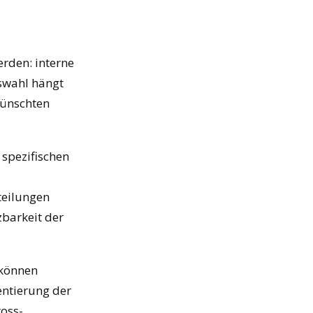
rden: interne
uswahl hängt
wünschten
 spezifischen
teilungen
zbarkeit der
 können
entierung der
oss-