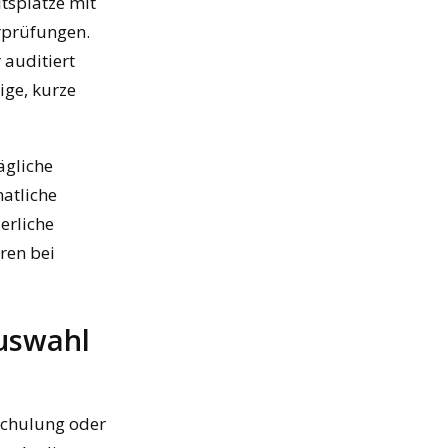
tsplätze mit
rprüfungen.
 auditiert
ige, kurze
ägliche
atliche
erliche
ren bei
Auswahl
Schulung oder