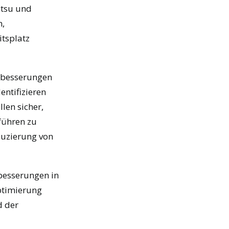
etsu und
n,
itsplatz
erbesserungen
entifizieren
len sicher,
führen zu
duzierung von
besserungen in
Optimierung
d der