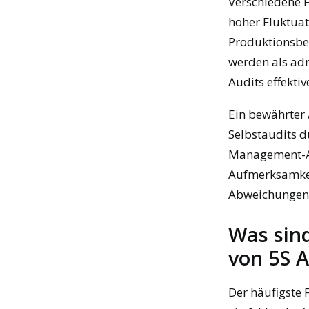
Verschiedene F
hoher Fluktua
Produktionsber
werden als adm
Audits effekti
Ein bewährter 
Selbstaudits d
Management-Aud
Aufmerksamkeit
Abweichungen
Was sind
von 5S 
Der häufigste 