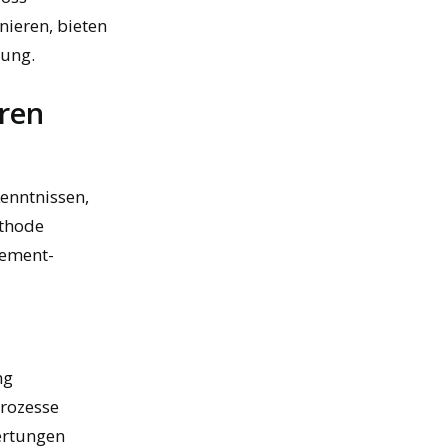
nieren, bieten
lung.
oren
enntnissen,
ethode
gement-
ng
rozesse
ertungen