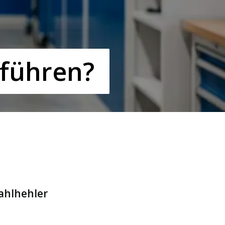
hführen?
ahlhehler