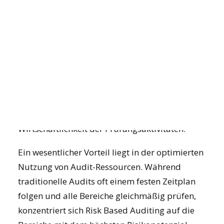
Risk Based Auditing bietet signifikante
Effizienzsteigerungen durch zielgerichtete
JOIN US
Ressourcenallokation, eine höhere Relevanz der
Audit-Ergebnisse und eine verbesserte
Unterstützung strategischer
Unternehmensziele. Im Vergleich zu
traditionellen, zyklischen Audit-Ansätzen
DEMO BUCHEN
entstehen messbare Vorteile in Qualität und
Wirtschaftlichkeit der Prüfungsaktivitäten.
Ein wesentlicher Vorteil liegt in der optimierten
Nutzung von Audit-Ressourcen. Während
traditionelle Audits oft einem festen Zeitplan
folgen und alle Bereiche gleichmäßig prüfen,
konzentriert sich Risk Based Auditing auf die