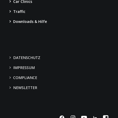
Car Clinics
Traffic
Downloads & Hilfe
DATENSCHUTZ
IMPRESSUM
COMPLIANCE
We use cookies
NEWSLETTER
We may place these for analysis of our visitor data, to improve our
website, show personalised content and to give you a great website
experience. For more information about the cookies we use open the
settings.